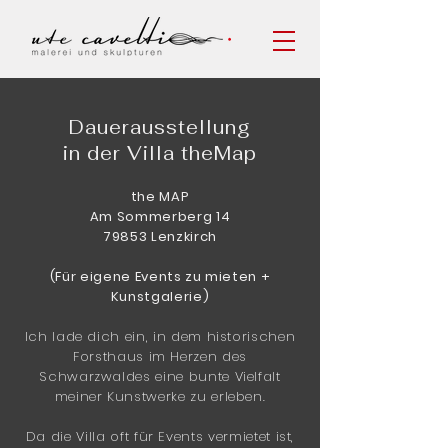
Dauerausstellung
in der Villa theMap
the MAP
Am Sommerberg 14
79853 Lenzkirch
(Für eigene Events zu mieten +
Kunstgalerie)
Ich lade dich ein, in dem historischen
Forsthaus im Herzen des
Schwarzwaldes eine bunte Vielfalt
meiner Kunstwerke zu erleben.
Da die Villa oft für Events vermietet ist,